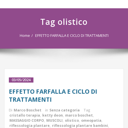
navigazione
Tag olistico
Home
EFFETTO FARFALLA E CICLO DI TRATTAMENTI
03/05/2024
EFFETTO FARFALLA E CICLO DI
TRATTAMENTI
Di
Marco Boschet
in
Senza categoria
Tag
cristallo terapia
,
ketty deon
,
marco boschet
,
MASSAGGIO CORPO
,
MUSCOLI
,
olistico
,
omeopatia
,
riflessologia plantare
,
riflessologia plantare bambini
,