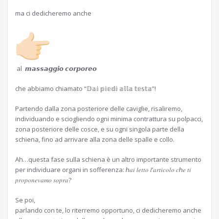
ma ci dedicheremo anche
al 𝙢𝙖𝙨𝙨𝙖𝙜𝙜𝙞𝙤 𝙘𝙤𝙧𝙥𝙤𝙧𝙚𝙤
che abbiamo chiamato “𝔻𝕒𝕚 𝕡𝕚𝕖𝕕𝕚 𝕒𝕝𝕝𝕒 𝕥𝕖𝕤𝕥𝕒”!
Partendo dalla zona posteriore delle caviglie, risaliremo,
individuando e sciogliendo ogni minima contrattura su polpacci,
zona posteriore delle cosce, e su ogni singola parte della
schiena, fino ad arrivare alla zona delle spalle e collo.
Ah…questa fase sulla schiena è un altro importante strumento
per individuare organi in sofferenza: ℎ𝑎𝑖 𝑙𝑒𝑡𝑡𝑜 𝑙’𝑎𝑟𝑡𝑖𝑐𝑜𝑙𝑜 𝑐ℎ𝑒 𝑡𝑖
𝑝𝑟𝑜𝑝𝑜𝑛𝑒𝑣𝑎𝑚𝑜 𝑠𝑜𝑝𝑟𝑎?
Se poi,
parlando con te, lo riterremo opportuno, ci dedicheremo anche