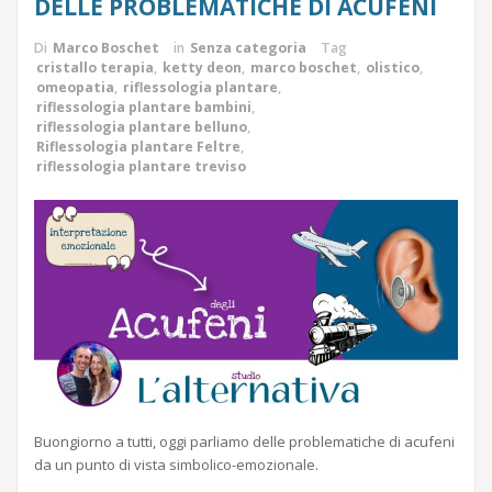
DELLE PROBLEMATICHE DI ACUFENI
Di
Marco Boschet
in
Senza categoria
Tag
cristallo terapia
,
ketty deon
,
marco boschet
,
olistico
,
omeopatia
,
riflessologia plantare
,
riflessologia plantare bambini
,
riflessologia plantare belluno
,
Riflessologia plantare Feltre
,
riflessologia plantare treviso
Buongiorno a tutti, oggi parliamo delle problematiche di acufeni
da un punto di vista simbolico-emozionale.