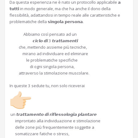
Da questa esperienza ne è nato un protocollo applicabile 𝗮
𝘁𝘂𝘁𝘁𝗶 in modo generale, ma che ha anche il dono della
flessibilità, adattandosi in tempo reale alle caratteristiche e
problematiche della 𝘀𝗶𝗻𝗴𝗼𝗹𝗮 𝗽𝗲𝗿𝘀𝗼𝗻𝗮.
Abbiamo così pensato ad un
𝙘𝙞𝙘𝙡𝙤 𝙙𝙞 3 𝙩𝙧𝙖𝙩𝙩𝙖𝙢𝙚𝙣𝙩𝙞
che, mettendo assieme più tecniche,
mirano ad individuare ed eliminare
le problematiche specifiche
di ogni singola persona,
attraverso la stimolazione muscolare.
In queste 3 sedute tu, non solo riceverai
un 𝙩𝙧𝙖𝙩𝙩𝙖𝙢𝙚𝙣𝙩𝙤 𝙙𝙞 𝙧𝙞𝙛𝙡𝙚𝙨𝙨𝙤𝙡𝙤𝙜𝙞𝙖 𝙥𝙡𝙖𝙣𝙩𝙖𝙧𝙚
improntato alla individuazione e stimolazione
delle zone più frequentemente soggette a
somatizzare fatiche o stress,