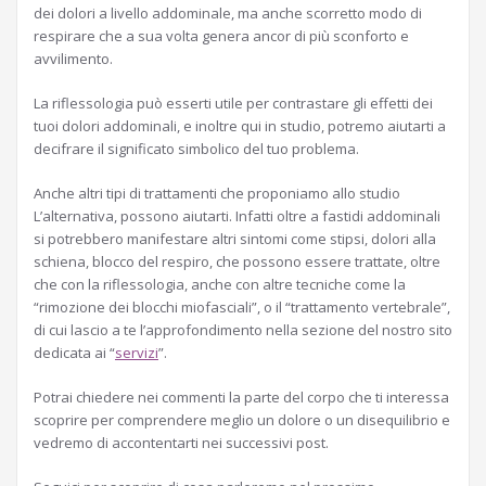
dei dolori a livello addominale, ma anche scorretto modo di
respirare che a sua volta genera ancor di più sconforto e
avvilimento.
La riflessologia può esserti utile per contrastare gli effetti dei
tuoi dolori addominali, e inoltre qui in studio, potremo aiutarti a
decifrare il significato simbolico del tuo problema.
Anche altri tipi di trattamenti che proponiamo allo studio
L’alternativa, possono aiutarti. Infatti oltre a fastidi addominali
si potrebbero manifestare altri sintomi come stipsi, dolori alla
schiena, blocco del respiro, che possono essere trattate, oltre
che con la riflessologia, anche con altre tecniche come la
“rimozione dei blocchi miofasciali”, o il “trattamento vertebrale”,
di cui lascio a te l’approfondimento nella sezione del nostro sito
dedicata ai “
servizi
”.
Potrai chiedere nei commenti la parte del corpo che ti interessa
scoprire per comprendere meglio un dolore o un disequilibrio e
vedremo di accontentarti nei successivi post.