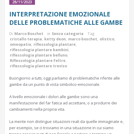
28/11/2023
INTERPRETAZIONE EMOZIONALE
DELLE PROBLEMATICHE ALLE GAMBE
Di
Marco Boschet
in
Senza categoria
Tag
cristallo terapia
,
ketty deon
,
marco boschet
,
olistico
,
omeopatia
,
riflessologia plantare
,
riflessologia plantare bambini
,
riflessologia plantare belluno
,
Riflessologia plantare Feltre
,
riflessologia plantare treviso
Buongiorno a tutti, oggi parliamo di problematiche riferite alle
gambe da un punto di vista simbolico-emozionale.
A livello emozionale i dolori alle gambe sono una
manifestazione del far fatica ad accettare, o a produrre dei
cambiamenti nella propria vita.
La mente non distingue situazioni reali da quelle immaginate e,
per esempio, se ci troviamo in una situazione in cui siamo