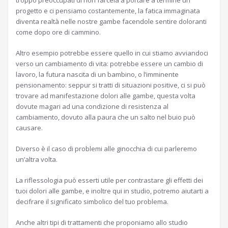
troppo preoccupati di non farcela a portare a termine un
progetto e ci pensiamo costantemente, la fatica immaginata
diventa realtà nelle nostre gambe facendole sentire doloranti
come dopo ore di cammino.
Altro esempio potrebbe essere quello in cui stiamo avviandoci
verso un cambiamento di vita: potrebbe essere un cambio di
lavoro, la futura nascita di un bambino, o l’imminente
pensionamento: seppur si tratti di situazioni positive, ci si può
trovare ad manifestazione dolori alle gambe, questa volta
dovute magari ad una condizione di resistenza al
cambiamento, dovuto alla paura che un salto nel buio può
causare.
Diverso è il caso di problemi alle ginocchia di cui parleremo
un’altra volta.
La riflessologia può esserti utile per contrastare gli effetti dei
tuoi dolori alle gambe, e inoltre qui in studio, potremo aiutarti a
decifrare il significato simbolico del tuo problema.
Anche altri tipi di trattamenti che proponiamo allo studio