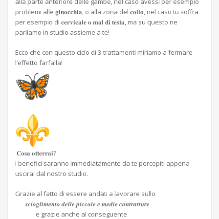
alla parte anteriore delle gambe, nel caso avessi per esempio
problemi alle 𝐠𝐢𝐧𝐨𝐜𝐜𝐡𝐢𝐚, o alla zona del 𝐜𝐨𝐥𝐥𝐨, nel caso tu soffra
per esempio di 𝐜𝐞𝐫𝐯𝐢𝐜𝐚𝐥𝐞 𝐨 𝐦𝐚𝐥 𝐝𝐢 𝐭𝐞𝐬𝐭𝐚, ma su questo ne
parliamo in studio assieme a te!
Ecco che con questo ciclo di 3 trattamenti miriamo a fermare
l’effetto farfalla!
𝐂𝐨𝐬𝐚 𝐨𝐭𝐭𝐞𝐫𝐫𝐚𝐢?
I benefici saranno immediatamente da te percepiti appena
uscirai dal nostro studio.
Grazie al fatto di essere andati a lavorare sullo
𝒔𝒄𝒊𝒐𝒈𝒍𝒊𝒎𝒆𝒏𝒕𝒐 𝒅𝒆𝒍𝒍𝒆 𝒑𝒊𝒄𝒄𝒐𝒍𝒆 𝒆 𝒎𝒆𝒅𝒊𝒆 𝒄𝒐𝒏𝒕𝒓𝒂𝒕𝒕𝒖𝒓𝒆
e grazie anche al conseguente