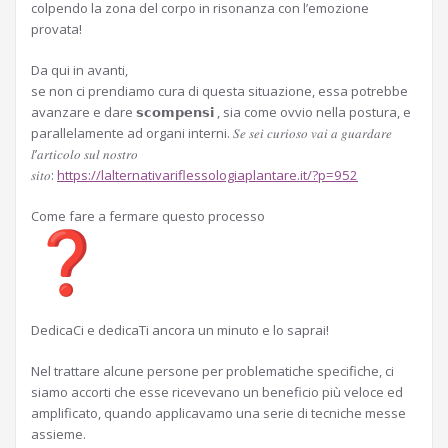
colpendo la zona del corpo in risonanza con l’emozione
provata!
Da qui in avanti,
se non ci prendiamo cura di questa situazione, essa potrebbe
avanzare e dare 𝘀𝗰𝗼𝗺𝗽𝗲𝗻𝘀𝗶 , sia come ovvio nella postura, e
parallelamente ad organi interni. 𝑆𝑒 𝑠𝑒𝑖 𝑐𝑢𝑟𝑖𝑜𝑠𝑜 𝑣𝑎𝑖 𝑎 𝑔𝑢𝑎𝑟𝑑𝑎𝑟𝑒
𝑙’𝑎𝑟𝑡𝑖𝑐𝑜𝑙𝑜 𝑠𝑢𝑙 𝑛𝑜𝑠𝑡𝑟𝑜
𝑠𝑖𝑡𝑜:
https://lalternativariflessologiaplantare.it/?p=952
Come fare a fermare questo processo
DedicaCi e dedicaTi ancora un minuto e lo saprai!
Nel trattare alcune persone per problematiche specifiche, ci
siamo accorti che esse ricevevano un beneficio più veloce ed
amplificato, quando applicavamo una serie di tecniche messe
assieme.