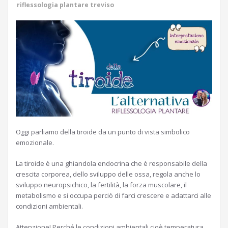
riflessologia plantare treviso
Oggi parliamo della tiroide da un punto di vista simbolico
emozionale.
La tiroide è una ghiandola endocrina che è responsabile della
crescita corporea, dello sviluppo delle ossa, regola anche lo
sviluppo neuropsichico, la fertilità, la forza muscolare, il
metabolismo e si occupa perciò di farci crescere e adattarci alle
condizioni ambientali.
Attenzione! Perché le condizioni ambientali cioè temperatura,