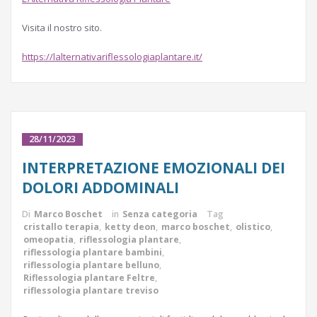
Visita il nostro sito.
https://lalternativariflessologiaplantare.it/
28/11/2023
INTERPRETAZIONE EMOZIONALI DEI
DOLORI ADDOMINALI
Di
Marco Boschet
in
Senza categoria
Tag
cristallo terapia
,
ketty deon
,
marco boschet
,
olistico
,
omeopatia
,
riflessologia plantare
,
riflessologia plantare bambini
,
riflessologia plantare belluno
,
Riflessologia plantare Feltre
,
riflessologia plantare treviso