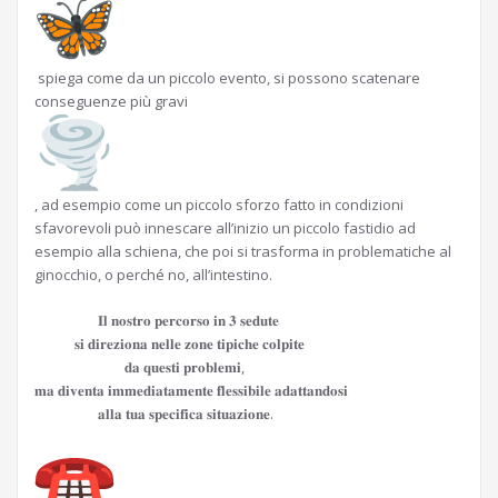
spiega come da un piccolo evento, si possono scatenare
conseguenze più gravi
, ad esempio come un piccolo sforzo fatto in condizioni
sfavorevoli può innescare all’inizio un piccolo fastidio ad
esempio alla schiena, che poi si trasforma in problematiche al
ginocchio, o perché no, all’intestino.
𝐈𝐥 𝐧𝐨𝐬𝐭𝐫𝐨 𝐩𝐞𝐫𝐜𝐨𝐫𝐬𝐨 𝐢𝐧 𝟑 𝐬𝐞𝐝𝐮𝐭𝐞
𝐬𝐢 𝐝𝐢𝐫𝐞𝐳𝐢𝐨𝐧𝐚 𝐧𝐞𝐥𝐥𝐞 𝐳𝐨𝐧𝐞 𝐭𝐢𝐩𝐢𝐜𝐡𝐞 𝐜𝐨𝐥𝐩𝐢𝐭𝐞
𝐝𝐚 𝐪𝐮𝐞𝐬𝐭𝐢 𝐩𝐫𝐨𝐛𝐥𝐞𝐦𝐢,
𝐦𝐚 𝐝𝐢𝐯𝐞𝐧𝐭𝐚 𝐢𝐦𝐦𝐞𝐝𝐢𝐚𝐭𝐚𝐦𝐞𝐧𝐭𝐞 𝐟𝐥𝐞𝐬𝐬𝐢𝐛𝐢𝐥𝐞 𝐚𝐝𝐚𝐭𝐭𝐚𝐧𝐝𝐨𝐬𝐢
𝐚𝐥𝐥𝐚 𝐭𝐮𝐚 𝐬𝐩𝐞𝐜𝐢𝐟𝐢𝐜𝐚 𝐬𝐢𝐭𝐮𝐚𝐳𝐢𝐨𝐧𝐞.