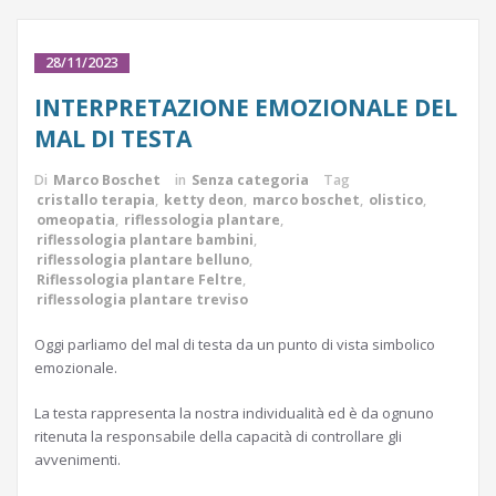
28/11/2023
INTERPRETAZIONE EMOZIONALE DEL
MAL DI TESTA
Di
Marco Boschet
in
Senza categoria
Tag
cristallo terapia
,
ketty deon
,
marco boschet
,
olistico
,
omeopatia
,
riflessologia plantare
,
riflessologia plantare bambini
,
riflessologia plantare belluno
,
Riflessologia plantare Feltre
,
riflessologia plantare treviso
Oggi parliamo del mal di testa da un punto di vista simbolico
emozionale.
La testa rappresenta la nostra individualità ed è da ognuno
ritenuta la responsabile della capacità di controllare gli
avvenimenti.