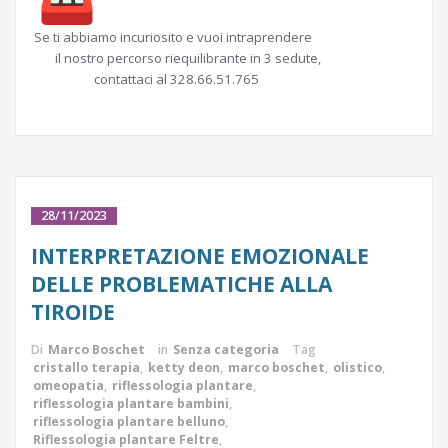
Se ti abbiamo incuriosito e vuoi intraprendere
il nostro percorso riequilibrante in 3 sedute,
contattaci al 328.66.51.765
28/11/2023
INTERPRETAZIONE EMOZIONALE
DELLE PROBLEMATICHE ALLA
TIROIDE
Di
Marco Boschet
in
Senza categoria
Tag
cristallo terapia
,
ketty deon
,
marco boschet
,
olistico
,
omeopatia
,
riflessologia plantare
,
riflessologia plantare bambini
,
riflessologia plantare belluno
,
Riflessologia plantare Feltre
,