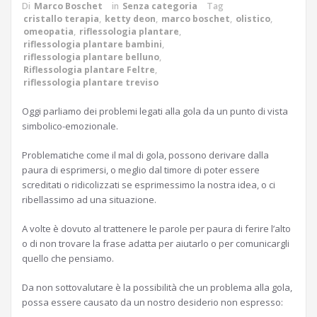
Di
Marco Boschet
in
Senza categoria
Tag
cristallo terapia
,
ketty deon
,
marco boschet
,
olistico
,
omeopatia
,
riflessologia plantare
,
riflessologia plantare bambini
,
riflessologia plantare belluno
,
Riflessologia plantare Feltre
,
riflessologia plantare treviso
Oggi parliamo dei problemi legati alla gola da un punto di vista
simbolico-emozionale.
Problematiche come il mal di gola, possono derivare dalla
paura di esprimersi, o meglio dal timore di poter essere
screditati o ridicolizzati se esprimessimo la nostra idea, o ci
ribellassimo ad una situazione.
A volte è dovuto al trattenere le parole per paura di ferire l’alto
o di non trovare la frase adatta per aiutarlo o per comunicargli
quello che pensiamo.
Da non sottovalutare è la possibilità che un problema alla gola,
possa essere causato da un nostro desiderio non espresso: