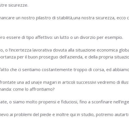
stre sicurezze.
a mancare un nostro pilastro di stabilità,una nostra sicurezza, ecc
o essere di tipo affettivo: un lutto o un divorzio per esempio.
o, o l’incertezza lavorativa dovuta alla situazione economica glo
portanza per il buon proseguo dell’azienda, e della propria situazi
 fatto che ci sentiamo costantemente troppo di corsa, ed abbiamo 
ontate una ad una(e magari in articoli successivi vedremo di illust
omanda: come lo affrontiamo?
e, o siamo molto propensi e fiduciosi, fino a sconfinare nell’ing
ievo ai problemi del piede e inoltre qui in studio, potremo aiutarti 