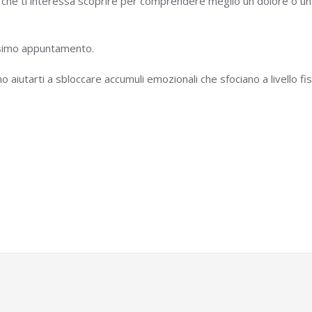
 che ti interessa scoprire per comprendere meglio un dolore o un 
ssimo appuntamento.
 aiutarti a sbloccare accumuli emozionali che sfociano a livello fis