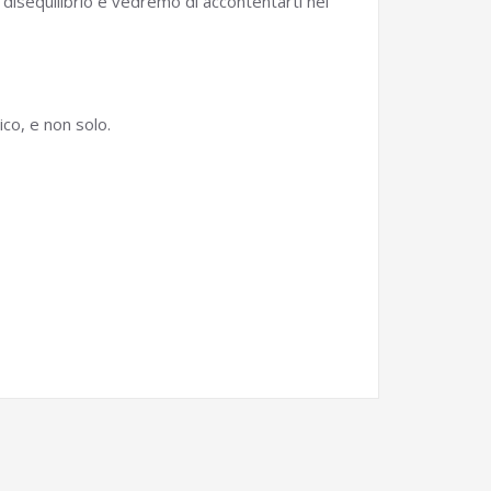
disequilibrio e vedremo di accontentarti nei
ico, e non solo.