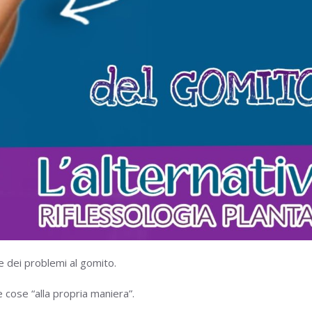
e dei problemi al gomito.
e cose “alla propria maniera”.