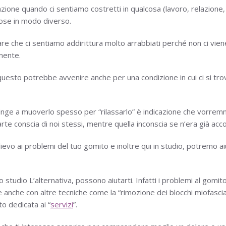
one quando ci sentiamo costretti in qualcosa (lavoro, relazione, ec
cose in modo diverso.
care che ci sentiamo addirittura molto arrabbiati perché non ci vie
mente.
 questo potrebbe avvenire anche per una condizione in cui ci si tro
stringe a muoverlo spesso per “rilassarlo” è indicazione che vorre
arte conscia di noi stessi, mentre quella inconscia se n’era già acco
lievo ai problemi del tuo gomito e inoltre qui in studio, potremo aiut
o studio L’alternativa, possono aiutarti. Infatti i problemi al gomit
e anche con altre tecniche come la “rimozione dei blocchi miofasciali
o dedicata ai “
servizi
”.