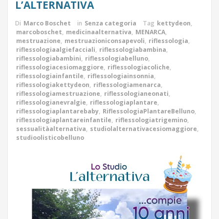
L’ALTERNATIVA
Di
Marco Boschet
in
Senza categoria
Tag
kettydeon
,
marcoboschet
,
medicinaalternativa
,
MENARCA
,
mestruazione
,
mestruazioniconsapevoli
,
riflessologia
,
riflessologiaalgiefacciali
,
riflessologiabambina
,
riflessologiabambini
,
riflessologiabelluno
,
riflessologiacesiomaggiore
,
riflessologiacoliche
,
riflessologiainfantile
,
riflessologiainsonnia
,
riflessologiakettydeon
,
riflessologiamenarca
,
riflessologiamestruazione
,
riflessologianeonati
,
riflessologianevralgie
,
riflessologiaplantare
,
riflessologiaplantarebaby
,
RiflessologiaPlantareBelluno
,
riflessologiaplantareinfantile
,
riflessologiatrigemino
,
sessualitàalternativa
,
studiolalternativacesiomaggiore
,
studioolisticobelluno