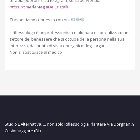
terapia puoi unirti su telegram, sei la benvenuta:
https://t.me/laMagiaDeiCristalli
Ti aspettiamo connesso con noi
Il riflessologo è un professionista diplomato e specializzato nel
settore del benessere che si occupa della persona nella sua
interezza, dal punto di vista energetico degli organi.
Non si sostituisce al medico
Studio L'Alternativa, ... non solo Riflessologia Plantare Via Dorgnan ,9
Cesiomaggiore (BL)