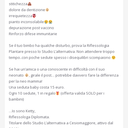
stitichezza
dolore da dentizione
irrequietezza
pianto inconsolabile
depurazione post vaccino
Rinforzo difese immunitarie
Se il tuo bimbo ha qualche disturbo, prova la Riflessologia
Plantare presso lo Studio L’alternativa. Non attendere troppo
tempo..con poche sedute spesso i disequilibri scompaiono
Se hai un’amica o una conoscente in difficoltà con il suo
neonato
, girale il post… potrebbe davvero fare la differenza
per la neo mamma!
Una seduta baby costa 15 euro.
Ogni 10 sedute, 1 in regalo
(offerta valida SOLO per i
bambini)
…Io sono Ketty,
Riflessologa Diplomata.
Titolare dello Studio L’alternativa a Cesiomaggiore, attivo dal